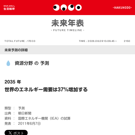
TOTAL FUTURE :
17033
TIME :
2026.08.09 13:09:45 >
2150
未来予測の詳細
資源分野
予測
の
2035 年
世界のエネルギー需要は37％増加する
類型 ：
予測
出典 ：
朝日新聞
資料 ：
国際エネルギー機関（IEA）の試算
発表 ：
2011年6月7日