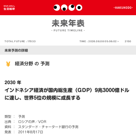
TOTAL FUTURE :
17033
TIME :
2026.08.08 05:06:02 >
2150
未来予測の詳細
経済分野
予測
の
2030 年
インドネシア経済が国内総生産（GDP）9兆3000億ドル
に達し、世界5位の規模に成長する
類型 ：
予測
出典 ：
ロシアの声／VOR
資料 ：
スタンダード・チャータード銀行の予測
発表 ：
2011年8月17日