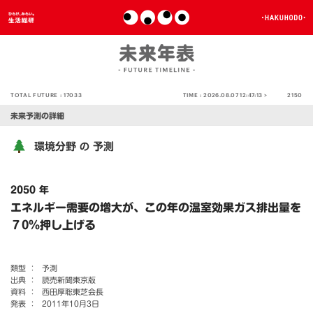
TOTAL FUTURE :
17033
TIME :
2026.08.07 12:47:13 >
2150
未来予測の詳細
環境分野
予測
の
2050 年
エネルギー需要の増大が、この年の温室効果ガス排出量を
７0％押し上げる
類型 ：
予測
出典 ：
読売新聞東京版
資料 ：
西田厚聡東芝会長
発表 ：
2011年10月3日