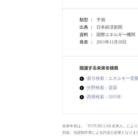
類型 ：
予測
出典 ：
日本経済新聞
資料 ：
国際エネルギー機関（
発表 ：
2011年11月10日
関連する未来を検索
索引検索：エネルギー需
分野検索：資源
西暦検索：2035年
未来年表は、「FUTURE LAB 未来人」
別途、当該制作者による許諾が必要となりま