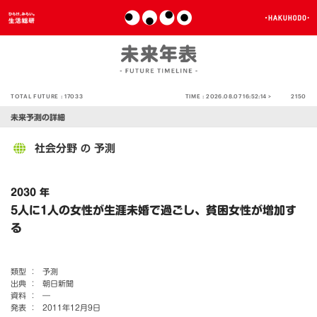
TOTAL FUTURE :
17033
TIME :
2026.08.07 16:52:14 >
2150
未来予測の詳細
社会分野
予測
の
2030 年
5人に1人の女性が生涯未婚で過ごし、貧困女性が増加す
る
類型 ：
予測
出典 ：
朝日新聞
資料 ：
―
発表 ：
2011年12月9日