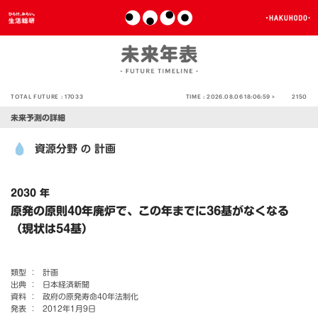
TOTAL FUTURE :
17033
TIME :
2026.08.06 18:06:59 >
2150
未来予測の詳細
資源分野
計画
の
2030 年
原発の原則40年廃炉で、この年までに36基がなくなる
（現状は54基）
類型 ：
計画
出典 ：
日本経済新聞
資料 ：
政府の原発寿命40年法制化
発表 ：
2012年1月9日