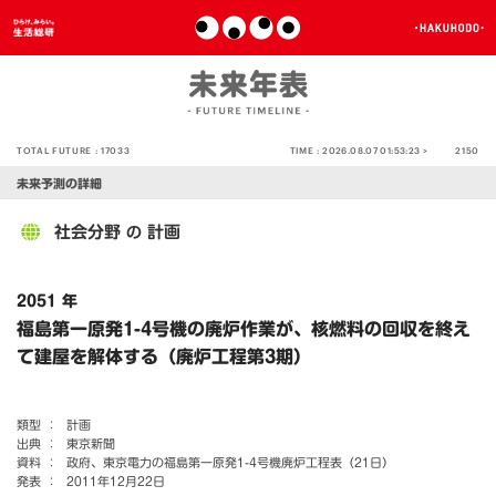
TOTAL FUTURE :
17033
TIME :
2026.08.07 01:53:23 >
2150
未来予測の詳細
社会分野
計画
の
2051 年
福島第一原発1-4号機の廃炉作業が、核燃料の回収を終え
て建屋を解体する（廃炉工程第3期）
類型 ：
計画
出典 ：
東京新聞
資料 ：
政府、東京電力の福島第一原発1-4号機廃炉工程表（21日）
発表 ：
2011年12月22日