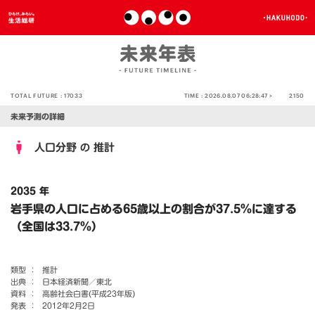
TOTAL FUTURE :
17033
TIME :
2026.08.07 06:28:47 >
2150
未来予測の詳細
人口分野
推計
の
2035 年
岩手県の人口に占める65歳以上の割合が37.5％に達する
（全国は33.7％）
類型 ：
推計
出典 ：
日本経済新聞／東北
資料 ：
高齢社会白書(平成23年版)
発表 ：
2012年2月2日