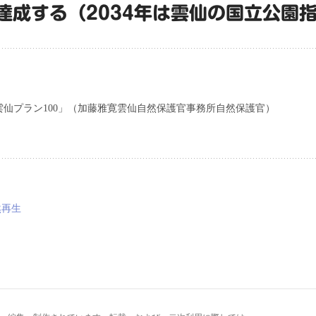
達成する（2034年は雲仙の国立公園指
仙プラン100」（加藤雅寛雲仙自然保護官事務所自然保護官）
然再生