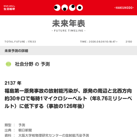
TOTAL FUTURE :
17033
TIME :
2026.08.06 10:18:47 >
2150
未来予測の詳細
社会分野
予測
の
2137 年
福島第一原発事故の放射能汚染が、原発の周辺と北西方向
約30キロで毎時1マイクロシーベルト（年8.76ミリシーベ
ルト）に低下する（事故の126年後）
類型 ：
予測
出典 ：
朝日新聞
資料 ：
大阪大学核物理研究センターの放射能汚染予測