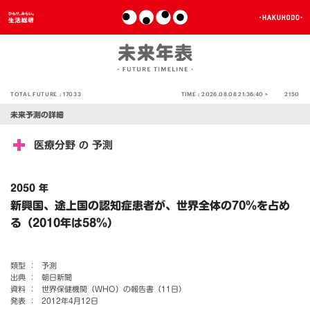
TOTAL FUTURE :
17033
TIME :
2026.08.08 21:36:40 >
2150
未来予測の詳細
医療分野
予測
の
2050 年
新興国、途上国の認知症患者が、世界全体の70％を占め
る（2010年は58％）
類型 ：
予測
出典 ：
朝日新聞
資料 ：
世界保健機関（WHO）の報告書（11日）
発表 ：
2012年4月12日