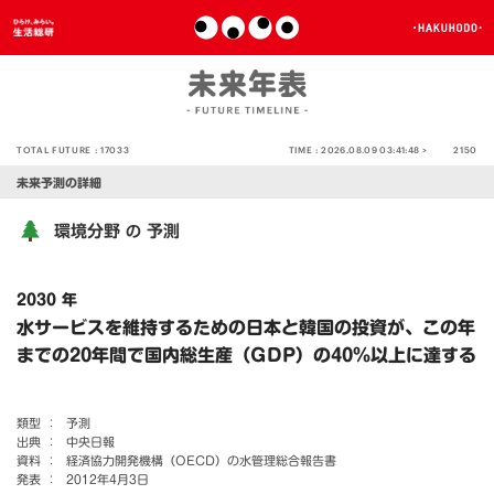
TOTAL FUTURE :
17033
TIME :
2026.08.09 03:41:48 >
2150
未来予測の詳細
環境分野
予測
の
2030 年
水サービスを維持するための日本と韓国の投資が、この年
までの20年間で国内総生産（GDP）の40％以上に達する
類型 ：
予測
出典 ：
中央日報
資料 ：
経済協力開発機構（OECD）の水管理総合報告書
発表 ：
2012年4月3日