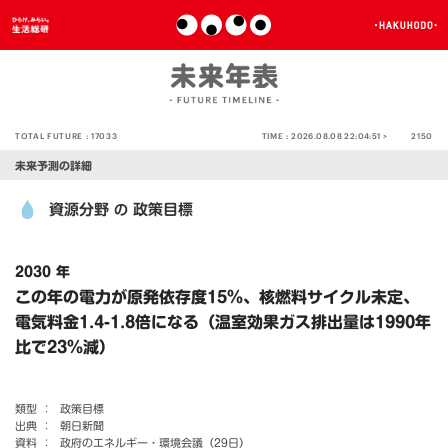
TOTAL FUTURE :
17033
TIME :
2026.08.08 22:04:51 >
2150
未来予測の詳細
資源分野
政策目標
の
2030 年
この年の電力が原発依存度15％、核燃料サイクル未定、
電気料金1.4-1.8倍になる（温室効果ガス排出量は1990年
比で23％減）
類型 ：
政策目標
出典 ：
朝日新聞
資料 ：
政府のエネルギー・環境会議（29日）