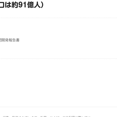
口は約91億人）
間開発報告書