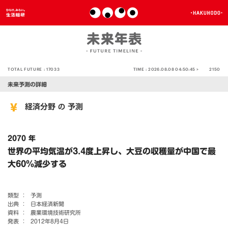
TOTAL FUTURE :
17033
TIME :
2026.08.08 04:50:45 >
2150
未来予測の詳細
経済分野
予測
の
2070 年
世界の平均気温が3.4度上昇し、大豆の収穫量が中国で最
大60％減少する
類型 ：
予測
出典 ：
日本経済新聞
資料 ：
農業環境技術研究所
発表 ：
2012年8月4日