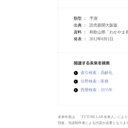
類型 ：
予測
出典 ：
読売新聞大阪版
資料 ：
和歌山県「わかやま
発表 ：
2012年8月1日
関連する未来を検索
索引検索：高齢化
分野検索：医療
西暦検索：2035年
未来年表は、「FUTURE LAB 未来人」
別途、当該制作者による許諾が必要となりま