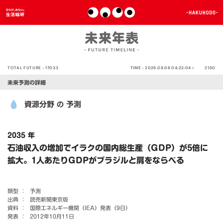
TOTAL FUTURE :
17033
TIME :
2026.08.08 04:22:04 >
2150
未来予測の詳細
資源分野
予測
の
2035 年
石油収入の増加でイラクの国内総生産（GDP）が5倍に
拡大。1人あたりGDPがブラジルと肩をならべる
類型 ：
予測
出典 ：
読売新聞東京版
資料 ：
国際エネルギー機関（IEA）発表（9日）
発表 ：
2012年10月11日