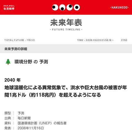
TOTAL FUTURE :
17033
TIME :
2026.08.09 01:58:18 >
2150
未来予測の詳細
環境分野
予測
の
2040 年
地球温暖化による異常気象で、洪水や巨大台風の被害が年
間1兆ドル（約118兆円）を超えるようになる
類型 ：
予測
出典 ：
毎日新聞
資料 ：
国連環境計画（UNEP）の報告書
発表 ：
2006年11月16日