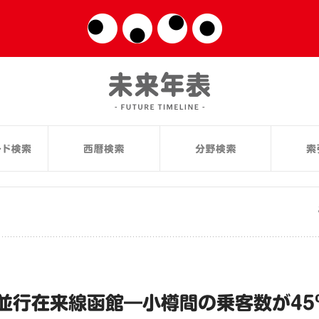
並行在来線函館―小樽間の乗客数が45