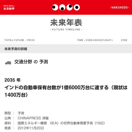
TOTAL FUTURE :
17033
TIME :
2026.08.08 01:04:11 >
2150
未来予測の詳細
交通分野
予測
の
2035 年
インドの自動車保有台数が1億6000万台に達する（現状は
1400万台）
類型 ：
予測
出典 ：
CHINAPRESS 済龍
資料 ：
国際エネルギー機関 （IEA）の世界自動車需要予測（19日）
発表 ：
2012年11月20日