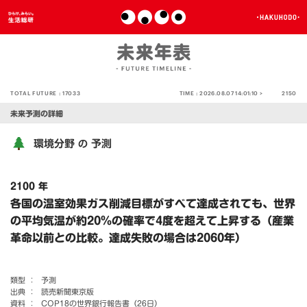
TOTAL FUTURE :
17033
TIME :
2026.08.07 14:01:10 >
2150
未来予測の詳細
環境分野
予測
の
2100 年
各国の温室効果ガス削減目標がすべて達成されても、世界
の平均気温が約20％の確率で4度を超えて上昇する（産業
革命以前との比較。達成失敗の場合は2060年）
類型 ：
予測
出典 ：
読売新聞東京版
資料 ：
COP18の世界銀行報告書（26日）