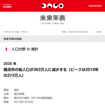
TOTAL FUTURE :
17033
TIME :
2026.08.07 16:26:18 >
2150
未来予測の詳細
人口分野
推計
の
2035 年
横浜市の総人口が363万人に減少する（ピークは2019年
の374万人）
類型 ：
推計
出典 ：
朝日新聞
資料 ：
横浜市の推計（2010年国勢調査）
発表 ：
2013年1月10日