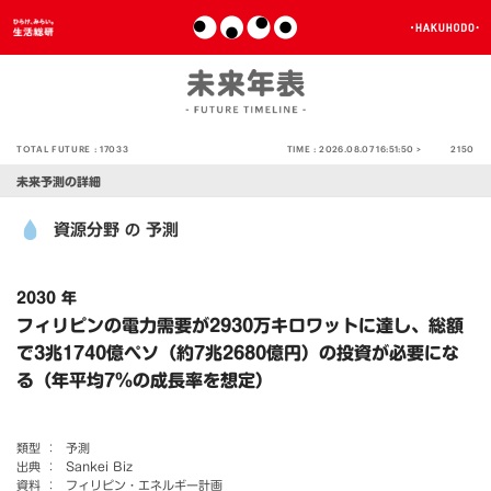
TOTAL FUTURE :
17033
TIME :
2026.08.07 16:51:50 >
2150
未来予測の詳細
資源分野
予測
の
2030 年
フィリピンの電力需要が2930万キロワットに達し、総額
で3兆1740億ペソ（約7兆2680億円）の投資が必要にな
る（年平均7％の成長率を想定）
類型 ：
予測
出典 ：
Sankei Biz
資料 ：
フィリピン・エネルギー計画