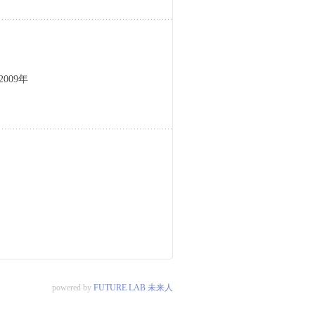
009年
powered by
FUTURE LAB 未来人