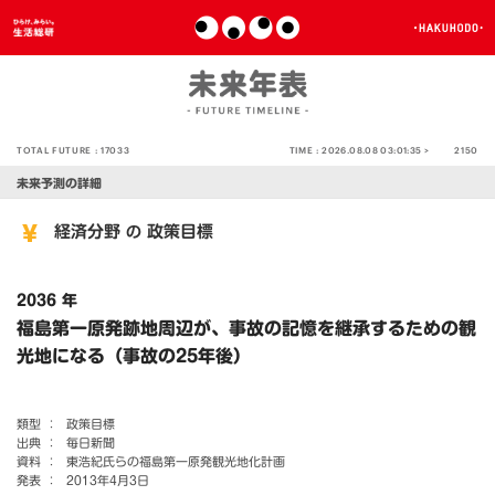
TOTAL FUTURE :
17033
TIME :
2026.08.08 03:01:35 >
2150
未来予測の詳細
経済分野
政策目標
の
2036 年
福島第一原発跡地周辺が、事故の記憶を継承するための観
光地になる（事故の25年後）
類型 ：
政策目標
出典 ：
毎日新聞
資料 ：
東浩紀氏らの福島第一原発観光地化計画
発表 ：
2013年4月3日