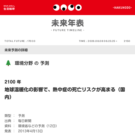
TOTAL FUTURE :
17033
TIME :
2026.08.08 06:23:25 >
2150
未来予測の詳細
環境分野
予測
の
2100 年
地球温暖化の影響で、熱中症の死亡リスクが高まる（国
内）
類型 ：
予測
出典 ：
毎日新聞
資料 ：
環境省などの予測（12日）
発表 ：
2013年4月13日