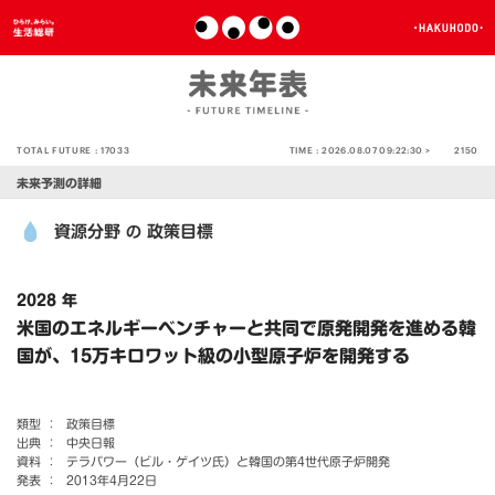
TOTAL FUTURE :
17033
TIME :
2026.08.07 09:22:30 >
2150
未来予測の詳細
資源分野
政策目標
の
2028 年
米国のエネルギーベンチャーと共同で原発開発を進める韓
国が、15万キロワット級の小型原子炉を開発する
類型 ：
政策目標
出典 ：
中央日報
資料 ：
テラパワー（ビル・ゲイツ氏）と韓国の第4世代原子炉開発
発表 ：
2013年4月22日