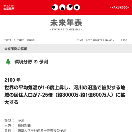
TOTAL FUTURE :
17033
TIME :
2026.08.07 22:04:48 >
2150
未来予測の詳細
環境分野
予測
の
2100 年
世界の平均気温が1-6度上昇し、河川の氾濫で被災する地
域の居住人口が7-25倍（約3000万-約1億600万人）に拡
大する
類型 ：
予測
出典 ：
毎日新聞
資料 ：
東京大学平林由希子准教授の予測