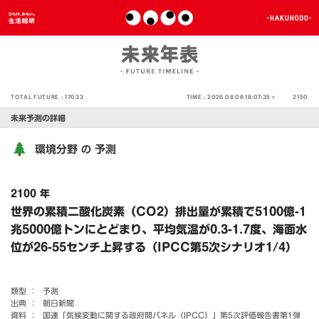
TOTAL FUTURE :
17033
TIME :
2026.08.06 18:07:35 >
2150
未来予測の詳細
環境分野
予測
の
2100 年
世界の累積二酸化炭素（CO2）排出量が累積で5100億-1
兆5000億トンにとどまり、平均気温が0.3-1.7度、海面水
位が26-55センチ上昇する（IPCC第5次シナリオ1/4）
類型 ：
予測
出典 ：
朝日新聞
資料 ：
国連「気候変動に関する政府間パネル（IPCC）」第5次評価報告書第1弾