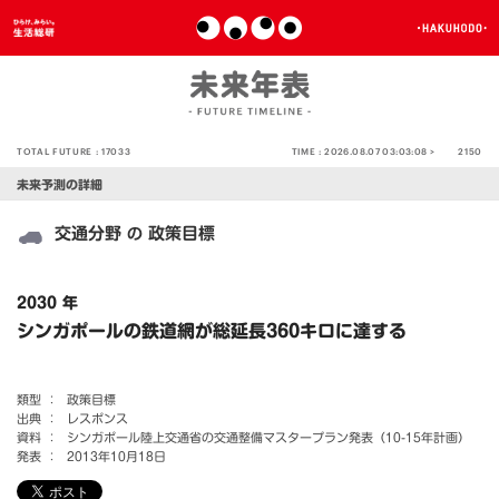
TOTAL FUTURE :
17033
TIME :
2026.08.07 03:03:08 >
2150
未来予測の詳細
交通分野
政策目標
の
2030 年
シンガポールの鉄道網が総延長360キロに達する
類型 ：
政策目標
出典 ：
レスポンス
資料 ：
シンガポール陸上交通省の交通整備マスタープラン発表（10-15年計画）
発表 ：
2013年10月18日