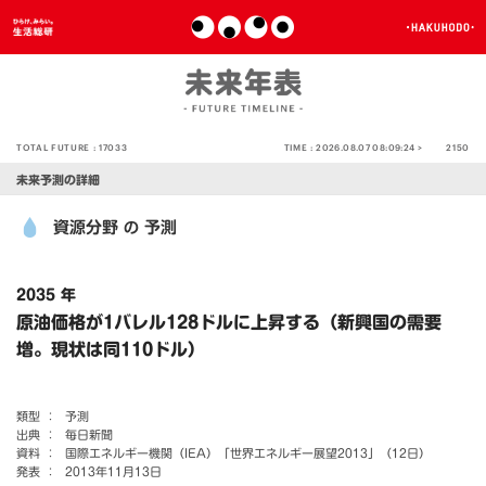
TOTAL FUTURE :
17033
TIME :
2026.08.07 08:09:24 >
2150
未来予測の詳細
資源分野
予測
の
2035 年
原油価格が1バレル128ドルに上昇する（新興国の需要
増。現状は同110ドル）
類型 ：
予測
出典 ：
毎日新聞
資料 ：
国際エネルギー機関（IEA）「世界エネルギー展望2013」（12日）
発表 ：
2013年11月13日