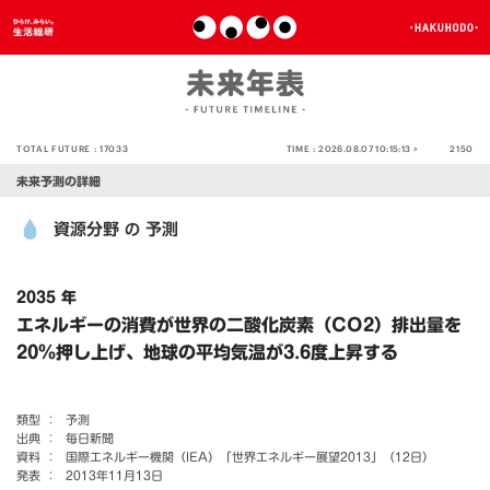
TOTAL FUTURE :
17033
TIME :
2026.08.07 10:15:13 >
2150
未来予測の詳細
資源分野
予測
の
2035 年
エネルギーの消費が世界の二酸化炭素（CO2）排出量を
20％押し上げ、地球の平均気温が3.6度上昇する
類型 ：
予測
出典 ：
毎日新聞
資料 ：
国際エネルギー機関（IEA）「世界エネルギー展望2013」（12日）
発表 ：
2013年11月13日