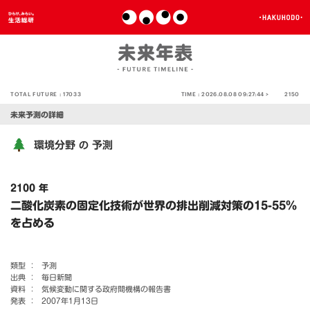
TOTAL FUTURE :
17033
TIME :
2026.08.08 09:27:44 >
2150
未来予測の詳細
環境分野
予測
の
2100 年
二酸化炭素の固定化技術が世界の排出削減対策の15-55％
を占める
類型 ：
予測
出典 ：
毎日新聞
資料 ：
気候変動に関する政府間機構の報告書
発表 ：
2007年1月13日