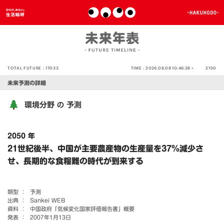
TOTAL FUTURE :
17033
TIME :
2026.08.08 10:46:38 >
2150
未来予測の詳細
環境分野
予測
の
2050 年
21世紀後半、中国が主要農産物の生産量を37％減少さ
せ、長期的な食糧難の時代が到来する
類型 ：
予測
出典 ：
Sankei WEB
資料 ：
中国政府「気候変化国家評価報告書」概要
発表 ：
2007年1月13日