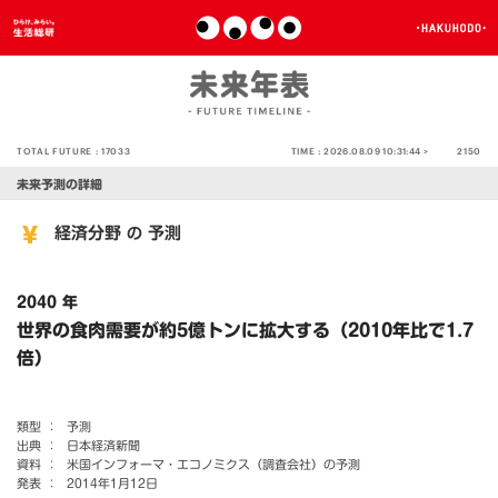
TOTAL FUTURE :
17033
TIME :
2026.08.09 10:31:44 >
2150
未来予測の詳細
経済分野
予測
の
2040 年
世界の食肉需要が約5億トンに拡大する（2010年比で1.7
倍）
類型 ：
予測
出典 ：
日本経済新聞
資料 ：
米国インフォーマ・エコノミクス（調査会社）の予測
発表 ：
2014年1月12日