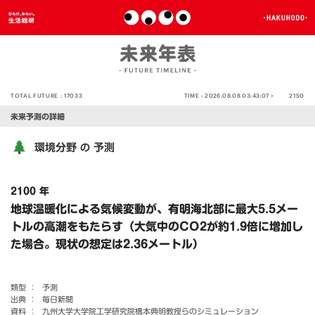
TOTAL FUTURE :
17033
TIME :
2026.08.08 03:43:07 >
2150
未来予測の詳細
環境分野
予測
の
2100 年
地球温暖化による気候変動が、有明海北部に最大5.5メー
トルの高潮をもたらす（大気中のCO2が約1.9倍に増加し
た場合。現状の想定は2.36メートル）
類型 ：
予測
出典 ：
毎日新聞
資料 ：
九州大学大学院工学研究院橋本典明教授らのシミュレーション