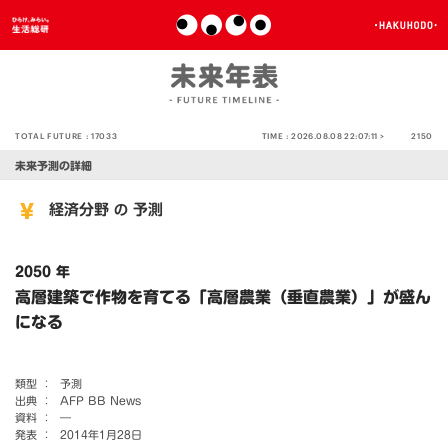
TOTAL FUTURE :
17033
TIME :
2026.08.08 22:07:11 >
2150
未来予測の詳細
経済分野
予測
の
2050 年
高層建築で作物を育てる「高層農業（垂直農業）」が盛ん
になる
類型 ：
予測
出典 ：
AFP BB News
資料 ：
―
発表 ：
2014年1月28日