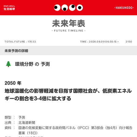
TOTAL FUTURE :
17033
TIME :
2026.08.09 06:50:15 >
2150
未来予測の詳細
環境分野
予測
の
2050 年
地球温暖化の影響軽減を目指す国際社会が、低炭素エネル
ギーの割合を3-4倍に拡大する
類型 ：
予測
出典 ：
北海道新聞
資料 ：
国連の気候変動に関する政府間パネル（IPCC）第3部会（独4月）向け報告
書案（18日）