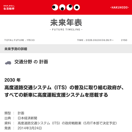
TOTAL FUTURE :
17033
TIME :
2026.08.08 06:26:11 >
2150
未来予測の詳細
交通分野
計画
の
2030 年
高度道路交通システム（ITS）の普及に取り組む政府が、
すべての新車に高度運転支援システムを搭載する
類型 ：
計画
出典 ：
日本経済新聞
資料 ：
高度道路交通システム（ITS）の政府戦略案（5月IT本部で決定予定）
発表 ：
2014年3月24日