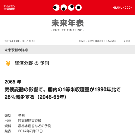
TOTAL FUTURE :
17033
TIME :
2026.08.09 03:14:53 >
2150
未来予測の詳細
経済分野
予測
の
2065 年
気候変動の影響で、国内の1等米収穫量が1990年比で
28％減少する（2046-65年）
類型 ：
予測
出典 ：
読売新聞東京版
資料 ：
農林水産省などの予測
発表 ：
2014年7月27日