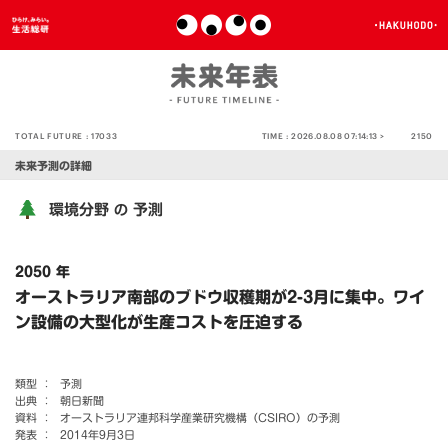
TOTAL FUTURE :
17033
TIME :
2026.08.08 07:14:13 >
2150
未来予測の詳細
環境分野
予測
の
2050 年
オーストラリア南部のブドウ収穫期が2-3月に集中。ワイ
ン設備の大型化が生産コストを圧迫する
類型 ：
予測
出典 ：
朝日新聞
資料 ：
オーストラリア連邦科学産業研究機構（CSIRO）の予測
発表 ：
2014年9月3日