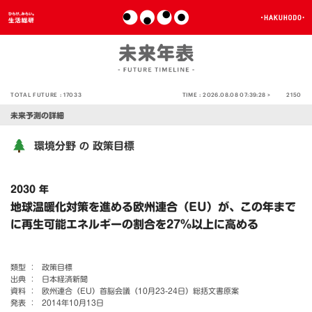
TOTAL FUTURE :
17033
TIME :
2026.08.08 07:39:28 >
2150
未来予測の詳細
環境分野
政策目標
の
2030 年
地球温暖化対策を進める欧州連合（EU）が、この年まで
に再生可能エネルギーの割合を27％以上に高める
類型 ：
政策目標
出典 ：
日本経済新聞
資料 ：
欧州連合（EU）首脳会議（10月23-24日）総括文書原案
発表 ：
2014年10月13日