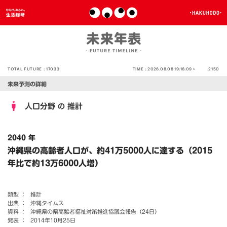
TOTAL FUTURE :
17033
TIME :
2026.08.08 19:16:09 >
2150
未来予測の詳細
人口分野
推計
の
2040 年
沖縄県の高齢者人口が、約41万5000人に達する（2015
年比で約13万6000人増）
類型 ：
推計
出典 ：
沖縄タイムス
資料 ：
沖縄県の県高齢者福祉対策推進協議会報告（24日）
発表 ：
2014年10月25日