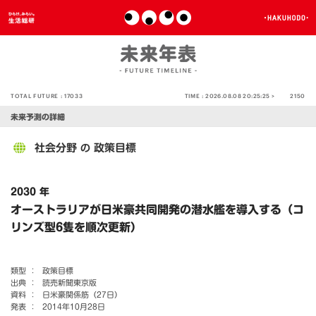
TOTAL FUTURE :
17033
TIME :
2026.08.08 20:25:25 >
2150
未来予測の詳細
社会分野
政策目標
の
2030 年
オーストラリアが日米豪共同開発の潜水艦を導入する（コ
リンズ型6隻を順次更新）
類型 ：
政策目標
出典 ：
読売新聞東京版
資料 ：
日米豪関係筋（27日）
発表 ：
2014年10月28日