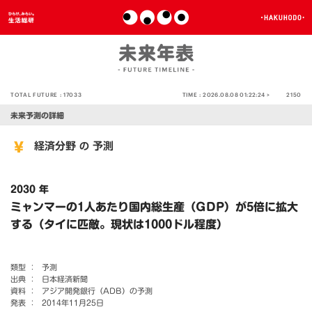
TOTAL FUTURE :
17033
TIME :
2026.08.08 01:22:24 >
2150
未来予測の詳細
経済分野
予測
の
2030 年
ミャンマーの1人あたり国内総生産（GDP）が5倍に拡大
する（タイに匹敵。現状は1000ドル程度）
類型 ：
予測
出典 ：
日本経済新聞
資料 ：
アジア開発銀行（ADB）の予測
発表 ：
2014年11月25日