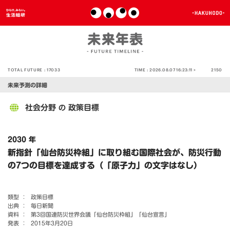
TOTAL FUTURE :
17033
TIME :
2026.08.07 16:23:11 >
2150
未来予測の詳細
社会分野
政策目標
の
2030 年
新指針「仙台防災枠組」に取り組む国際社会が、防災行動
の7つの目標を達成する（「原子力」の文字はなし）
類型 ：
政策目標
出典 ：
毎日新聞
資料 ：
第3回国連防災世界会議「仙台防災枠組」「仙台宣言」
発表 ：
2015年3月20日