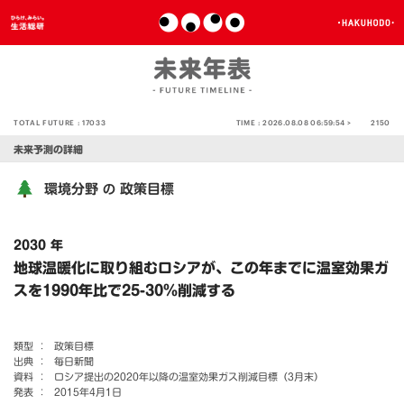
TOTAL FUTURE :
17033
TIME :
2026.08.08 06:59:54 >
2150
未来予測の詳細
環境分野
政策目標
の
2030 年
地球温暖化に取り組むロシアが、この年までに温室効果ガ
スを1990年比で25-30％削減する
類型 ：
政策目標
出典 ：
毎日新聞
資料 ：
ロシア提出の2020年以降の温室効果ガス削減目標（3月末）
発表 ：
2015年4月1日