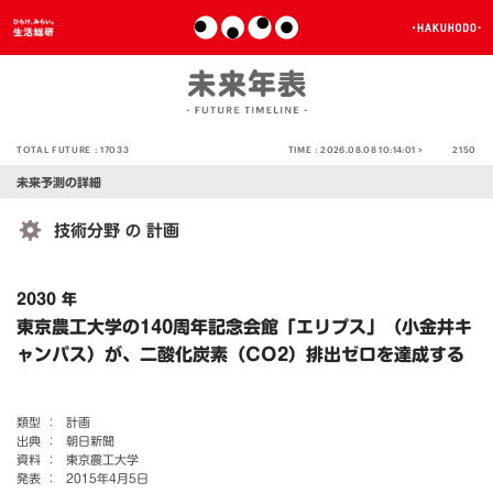
TOTAL FUTURE :
17033
TIME :
2026.08.08 10:14:01 >
2150
未来予測の詳細
技術分野
計画
の
2030 年
東京農工大学の140周年記念会館「エリプス」（小金井キ
ャンパス）が、二酸化炭素（CO2）排出ゼロを達成する
類型 ：
計画
出典 ：
朝日新聞
資料 ：
東京農工大学
発表 ：
2015年4月5日