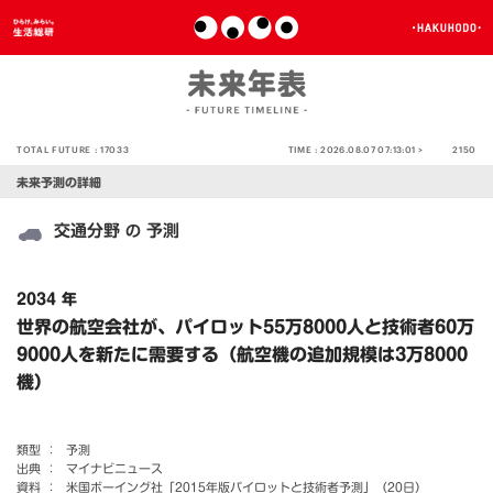
TOTAL FUTURE :
17033
TIME :
2026.08.07 07:13:01 >
2150
未来予測の詳細
交通分野
予測
の
2034 年
世界の航空会社が、パイロット55万8000人と技術者60万
9000人を新たに需要する（航空機の追加規模は3万8000
機）
類型 ：
予測
出典 ：
マイナビニュース
資料 ：
米国ボーイング社「2015年版パイロットと技術者予測」（20日）