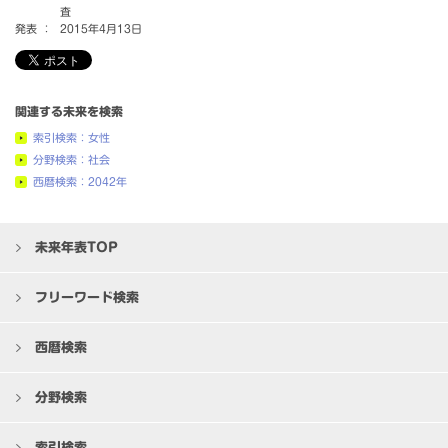
査
発表 ：
2015年4月13日
関連する未来を検索
索引検索：女性
分野検索：社会
西暦検索：2042年
未来年表TOP
フリーワード検索
西暦検索
分野検索
索引検索